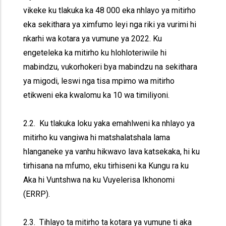
vikeke ku tlakuka ka 48 000 eka nhlayo ya mitirho
eka sekithara ya ximfumo leyi nga riki ya vurimi hi
nkarhi wa kotara ya vumune ya 2022. Ku
engeteleka ka mitirho ku hlohloteriwile hi
mabindzu, vukorhokeri bya mabindzu na sekithara
ya migodi, leswi nga tisa mpimo wa mitirho
etikweni eka kwalomu ka 10 wa timiliyoni.
2.2. Ku tlakuka loku yaka emahlweni ka nhlayo ya
mitirho ku vangiwa hi matshalatshala lama
hlanganeke ya vanhu hikwavo lava katsekaka, hi ku
tirhisana na mfumo, eku tirhiseni ka Kungu ra ku
Aka hi Vuntshwa na ku Vuyelerisa Ikhonomi
(ERRP).
2.3. Tihlayo ta mitirho ta kotara ya vumune ti aka