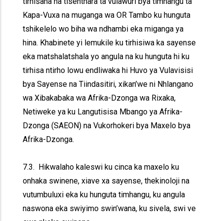
tirhisana na tisenthara ta vulawuri bya timhangu ta
Kapa-Vuxa na muganga wa OR Tambo ku hunguta
tshikelelo wo biha wa ndhambi eka miganga ya
hina. Khabinete yi lemukile ku tirhisiwa ka sayense
eka matshalatshala yo angula na ku hunguta hi ku
tirhisa ntirho lowu endliwaka hi Huvo ya Vulavisisi
bya Sayense na Tiindasitiri, xikan’we ni Nhlangano
wa Xibakabaka wa Afrika-Dzonga wa Rixaka,
Netiweke ya ku Langutisisa Mbango ya Afrika-
Dzonga (SAEON) na Vukorhokeri bya Maxelo bya
Afrika-Dzonga.
7.3. Hikwalaho kaleswi ku cinca ka maxelo ku
onhaka swinene, xiave xa sayense, thekinoloji na
vutumbuluxi eka ku hunguta timhangu, ku angula
naswona eka swiyimo swin’wana, ku sivela, swi ve