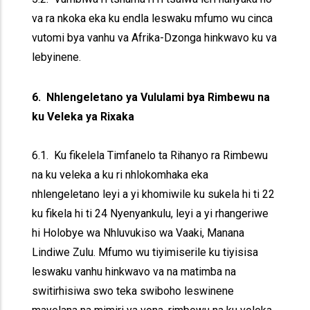
va ra nkoka eka ku endla leswaku mfumo wu cinca
vutomi bya vanhu va Afrika-Dzonga hinkwavo ku va
lebyinene.
6. Nhlengeletano ya Vululami bya Rimbewu na
ku Veleka ya Rixaka
6.1. Ku fikelela Timfanelo ta Rihanyo ra Rimbewu
na ku veleka a ku ri nhlokomhaka eka
nhlengeletano leyi a yi khomiwile ku sukela hi ti 22
ku fikela hi ti 24 Nyenyankulu, leyi a yi rhangeriwe
hi Holobye wa Nhluvukiso wa Vaaki, Manana
Lindiwe Zulu. Mfumo wu tiyimiserile ku tiyisisa
leswaku vanhu hinkwavo va na matimba na
switirhisiwa swo teka swiboho leswinene