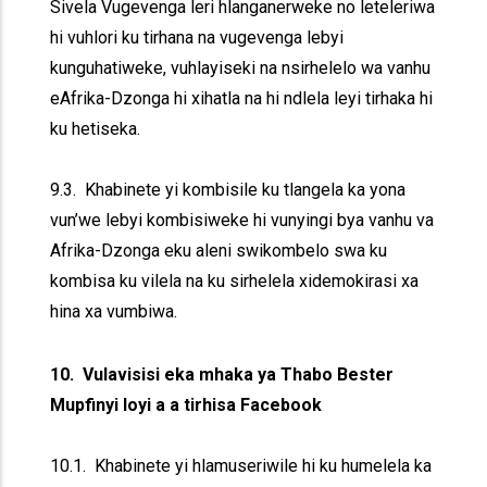
Sivela Vugevenga leri hlanganerweke no leteleriwa
hi vuhlori ku tirhana na vugevenga lebyi
kunguhatiweke, vuhlayiseki na nsirhelelo wa vanhu
eAfrika-Dzonga hi xihatla na hi ndlela leyi tirhaka hi
ku hetiseka.
9.3. Khabinete yi kombisile ku tlangela ka yona
vun’we lebyi kombisiweke hi vunyingi bya vanhu va
Afrika-Dzonga eku aleni swikombelo swa ku
kombisa ku vilela na ku sirhelela xidemokirasi xa
hina xa vumbiwa.
10. Vulavisisi eka mhaka ya Thabo Bester
Mupfinyi loyi a a tirhisa Facebook
10.1. Khabinete yi hlamuseriwile hi ku humelela ka