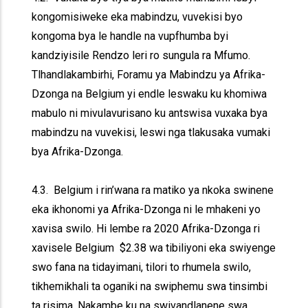
kongomisiweke eka mabindzu, vuvekisi byo
kongoma bya le handle na vupfhumba byi
kandziyisile Rendzo leri ro sungula ra Mfumo.
Tlhandlakambirhi, Foramu ya Mabindzu ya Afrika-
Dzonga na Belgium yi endle leswaku ku khomiwa
mabulo ni mivulavurisano ku antswisa vuxaka bya
mabindzu na vuvekisi, leswi nga tlakusaka vumaki
bya Afrika-Dzonga.
4.3. Belgium i rin’wana ra matiko ya nkoka swinene
eka ikhonomi ya Afrika-Dzonga ni le mhakeni yo
xavisa swilo. Hi lembe ra 2020 Afrika-Dzonga ri
xavisele Belgium $2.38 wa tibiliyoni eka swiyenge
swo fana na tidayimani, tilori to rhumela swilo,
tikhemikhali ta oganiki na swiphemu swa tinsimbi
ta risima. Nakambe ku na swivandlanene swa