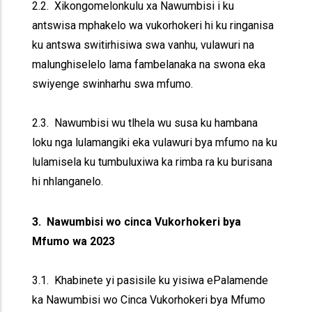
2.2. Xikongomelonkulu xa Nawumbisi i ku
antswisa mphakelo wa vukorhokeri hi ku ringanisa
ku antswa switirhisiwa swa vanhu, vulawuri na
malunghiselelo lama fambelanaka na swona eka
swiyenge swinharhu swa mfumo.
2.3. Nawumbisi wu tlhela wu susa ku hambana
loku nga lulamangiki eka vulawuri bya mfumo na ku
lulamisela ku tumbuluxiwa ka rimba ra ku burisana
hi nhlanganelo.
3. Nawumbisi wo cinca Vukorhokeri bya
Mfumo wa 2023
3.1. Khabinete yi pasisile ku yisiwa ePalamende
ka Nawumbisi wo Cinca Vukorhokeri bya Mfumo