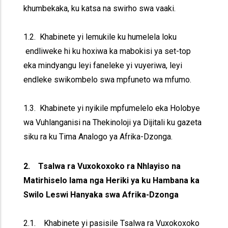
khumbekaka, ku katsa na swirho swa vaaki.
1.2. Khabinete yi lemukile ku humelela loku
endliweke hi ku hoxiwa ka mabokisi ya set-top
eka mindyangu leyi faneleke yi vuyeriwa, leyi
endleke swikombelo swa mpfuneto wa mfumo.
1.3. Khabinete yi nyikile mpfumelelo eka Holobye
wa Vuhlanganisi na Thekinoloji ya Dijitali ku gazeta
siku ra ku Tima Analogo ya Afrika-Dzonga.
2. Tsalwa ra Vuxokoxoko ra Nhlayiso na
Matirhiselo lama nga Heriki ya ku Hambana ka
Swilo Leswi Hanyaka swa Afrika-Dzonga
2.1. Khabinete yi pasisile Tsalwa ra Vuxokoxoko