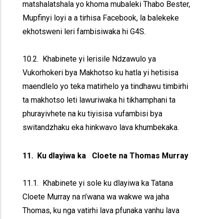
matshalatshala yo khoma mubaleki Thabo Bester,
Mupfinyi loyi a a tirhisa Facebook, la balekeke
ekhotsweni leri fambisiwaka hi G4S.
10.2. Khabinete yi lerisile Ndzawulo ya
Vukorhokeri bya Makhotso ku hatla yi hetisisa
maendlelo yo teka matirhelo ya tindhawu timbirhi
ta makhotso leti lawuriwaka hi tikhamphani ta
phurayivhete na ku tiyisisa vufambisi bya
switandzhaku eka hinkwavo lava khumbekaka.
11. Ku dlayiwa ka Cloete na Thomas Murray
11.1. Khabinete yi sole ku dlayiwa ka Tatana
Cloete Murray na n’wana wa wakwe wa jaha
Thomas, ku nga vatirhi lava pfunaka vanhu lava