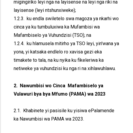
migingiriko leyi nga na layisense na leyi nga riki na
layisense (leyi ntshunxiweke);
1.2.3. ku endla swiletelo swa magoza ya nkarhi wo
cinca ya ku tumbuluxiwa ka Mufambisi wa
Mafambiselo ya Vuhundzisi (TSO); na
1.2.4. ku hlamusela mitirho ya TSO leyi, yin'wana ya
yona, yi katsaka endlelo ro xavisa gezi eka
timakete to tala, na ku nyika ku fikeleriwa ka
netiweke ya vuhundzisi ku nga ri na xihlawuhlawu.
2. Nawumbisi wo Cinca Mafambiselo ya
Vulawuri bya bya Mfumo (PAMA) wa 2023
2.1. Khabinete yi pasisile ku yisiwa ePalamende
ka Nawumbisi wa PAMA wa 2023.