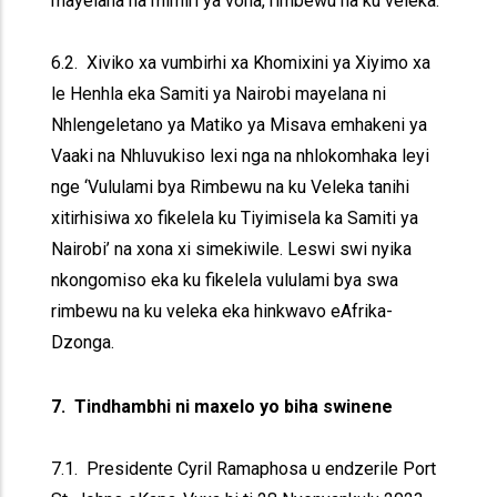
mayelana na mimiri ya vona, rimbewu na ku veleka.
6.2. Xiviko xa vumbirhi xa Khomixini ya Xiyimo xa
le Henhla eka Samiti ya Nairobi mayelana ni
Nhlengeletano ya Matiko ya Misava emhakeni ya
Vaaki na Nhluvukiso lexi nga na nhlokomhaka leyi
nge ‘Vululami bya Rimbewu na ku Veleka tanihi
xitirhisiwa xo fikelela ku Tiyimisela ka Samiti ya
Nairobi’ na xona xi simekiwile. Leswi swi nyika
nkongomiso eka ku fikelela vululami bya swa
rimbewu na ku veleka eka hinkwavo eAfrika-
Dzonga.
7. Tindhambhi ni maxelo yo biha swinene
7.1. Presidente Cyril Ramaphosa u endzerile Port