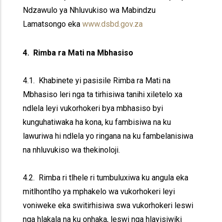
Ndzawulo ya Nhluvukiso wa Mabindzu
Lamatsongo eka
www.dsbd.gov.za
4. Rimba ra Mati na Mbhasiso
4.1. Khabinete yi pasisile Rimba ra Mati na
Mbhasiso leri nga ta tirhisiwa tanihi xiletelo xa
ndlela leyi vukorhokeri bya mbhasiso byi
kunguhatiwaka ha kona, ku fambisiwa na ku
lawuriwa hi ndlela yo ringana na ku fambelanisiwa
na nhluvukiso wa thekinoloji.
4.2. Rimba ri tlhele ri tumbuluxiwa ku angula eka
mitlhontlho ya mphakelo wa vukorhokeri leyi
voniweke eka switirhisiwa swa vukorhokeri leswi
nga hlakala na ku onhaka, leswi nga hlayisiwiki