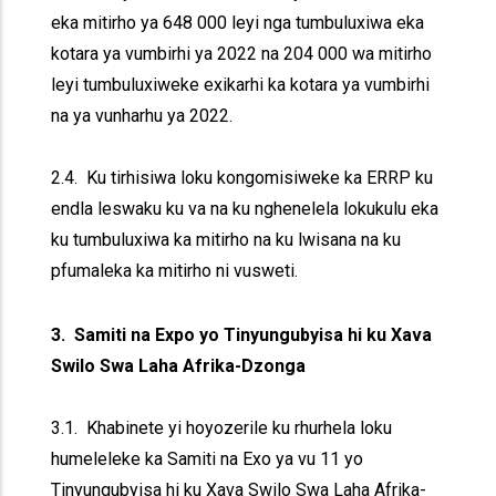
eka mitirho ya 648 000 leyi nga tumbuluxiwa eka
kotara ya vumbirhi ya 2022 na 204 000 wa mitirho
leyi tumbuluxiweke exikarhi ka kotara ya vumbirhi
na ya vunharhu ya 2022.
2.4. Ku tirhisiwa loku kongomisiweke ka ERRP ku
endla leswaku ku va na ku nghenelela lokukulu eka
ku tumbuluxiwa ka mitirho na ku lwisana na ku
pfumaleka ka mitirho ni vusweti.
3. Samiti na Expo yo Tinyungubyisa hi ku Xava
Swilo Swa Laha Afrika-Dzonga
3.1. Khabinete yi hoyozerile ku rhurhela loku
humeleleke ka Samiti na Exo ya vu 11 yo
Tinyungubyisa hi ku Xava Swilo Swa Laha Afrika-