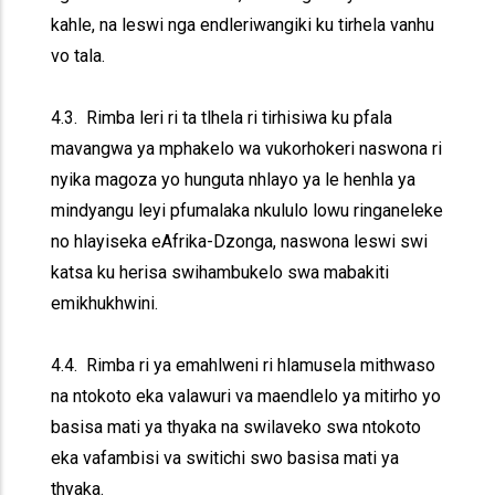
kahle, na leswi nga endleriwangiki ku tirhela vanhu
vo tala.
4.3. Rimba leri ri ta tlhela ri tirhisiwa ku pfala
mavangwa ya mphakelo wa vukorhokeri naswona ri
nyika magoza yo hunguta nhlayo ya le henhla ya
mindyangu leyi pfumalaka nkululo lowu ringaneleke
no hlayiseka eAfrika-Dzonga, naswona leswi swi
katsa ku herisa swihambukelo swa mabakiti
emikhukhwini.
4.4. Rimba ri ya emahlweni ri hlamusela mithwaso
na ntokoto eka valawuri va maendlelo ya mitirho yo
basisa mati ya thyaka na swilaveko swa ntokoto
eka vafambisi va switichi swo basisa mati ya
thyaka.