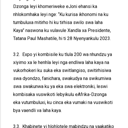
Dzonga leyi khomeriweke eJoni ehansi ka
nhlokomhaka leyi nge: “Ku kurisa ikhonomi na ku
tumbuluxa mitirho hi ku tirhisa swilo swa laha
Kaya” naswona ku vulavule Xandla xa Presidente,
Tatana Paul Mashatile, hi ti 28 Nyenyankulu 2023.
3.2. Expo yi kombisile ku tlula 200 wa nhundzu ya
xiyimo xa le henhla leyi nga endliwa laha kaya na
vukorhokeri ku suka eka switlangiso, switirhisiwa
swa dyondzo, fanichara, swakudya na swikumiwa
swa swakunwa ku ya eka swa elektroniki, leswi
kombisaka vuswikoti lebyikulu eAfrika-Dzonga
eka vutumbuluxi, ku cinca eka vumaki na vuswikoti
bya vaendli va laha kaya.
3.3. Khabinete yi hlohlotele mabindzu na vaakatiko