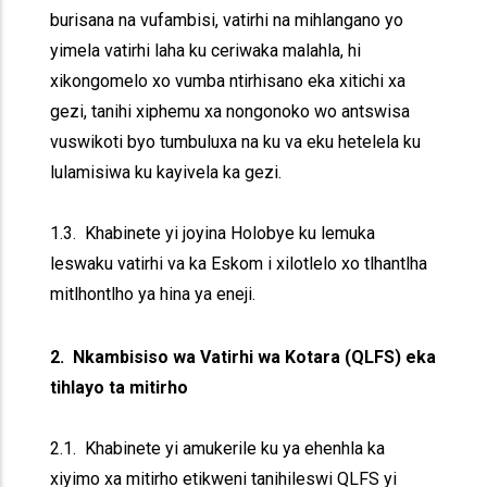
burisana na vufambisi, vatirhi na mihlangano yo
yimela vatirhi laha ku ceriwaka malahla, hi
xikongomelo xo vumba ntirhisano eka xitichi xa
gezi, tanihi xiphemu xa nongonoko wo antswisa
vuswikoti byo tumbuluxa na ku va eku hetelela ku
lulamisiwa ku kayivela ka gezi.
1.3. Khabinete yi joyina Holobye ku lemuka
leswaku vatirhi va ka Eskom i xilotlelo xo tlhantlha
mitlhontlho ya hina ya eneji.
2. Nkambisiso wa Vatirhi wa Kotara (QLFS) eka
tihlayo ta mitirho
2.1. Khabinete yi amukerile ku ya ehenhla ka
xiyimo xa mitirho etikweni tanihileswi QLFS yi