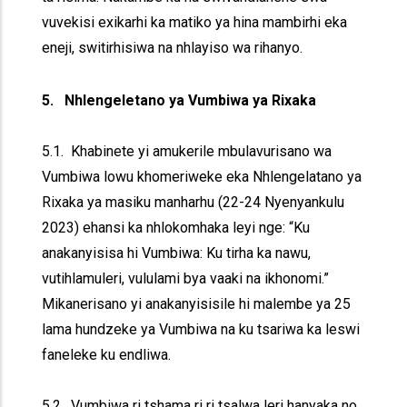
vuvekisi exikarhi ka matiko ya hina mambirhi eka
eneji, switirhisiwa na nhlayiso wa rihanyo.
5. Nhlengeletano ya Vumbiwa ya Rixaka
5.1. Khabinete yi amukerile mbulavurisano wa
Vumbiwa lowu khomeriweke eka Nhlengelatano ya
Rixaka ya masiku manharhu (22-24 Nyenyankulu
2023) ehansi ka nhlokomhaka leyi nge: “Ku
anakanyisisa hi Vumbiwa: Ku tirha ka nawu,
vutihlamuleri, vululami bya vaaki na ikhonomi.”
Mikanerisano yi anakanyisisile hi malembe ya 25
lama hundzeke ya Vumbiwa na ku tsariwa ka leswi
faneleke ku endliwa.
5.2. Vumbiwa ri tshama ri ri tsalwa leri hanyaka no