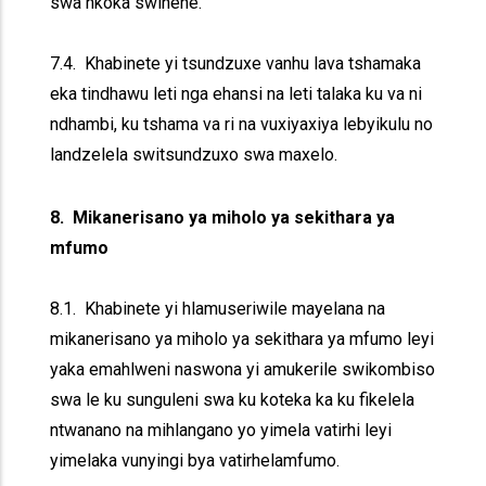
swa nkoka swinene.
7.4. Khabinete yi tsundzuxe vanhu lava tshamaka
eka tindhawu leti nga ehansi na leti talaka ku va ni
ndhambi, ku tshama va ri na vuxiyaxiya lebyikulu no
landzelela switsundzuxo swa maxelo.
8. Mikanerisano ya miholo ya sekithara ya
mfumo
8.1. Khabinete yi hlamuseriwile mayelana na
mikanerisano ya miholo ya sekithara ya mfumo leyi
yaka emahlweni naswona yi amukerile swikombiso
swa le ku sunguleni swa ku koteka ka ku fikelela
ntwanano na mihlangano yo yimela vatirhi leyi
yimelaka vunyingi bya vatirhelamfumo.