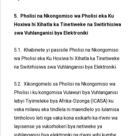
5. Pholisi na Nkongomiso wa Pholisi eka Ku
Hoxiwa hi Xihatla ka Tinetiweke na Switirhisiwa
swa Vuhlanganisi bya Elektroniki
5.1. Khabinete yi pasisile Pholisi na Nkongomiso
wa Pholisi eka Ku Hoxiwa hi Xihatla ka Tinetiweke
na Switirhisiwa swa Vuhlanganisi bya Elektroniki.
5.2. Xikongomelo xa Pholisi na Nkongomiso wa
Pholisi i ku kongomisa Vulawuri bya Vuhlanganisi
lebyi Tiyimeleke bya Afrika-Dzonga (ICASA) ku
veka milawu eka tindlela ni maendlelo yo lulamisa
timholovo leti nga vaka kona exikarhi ka n’wini wa
layisense ya vukorhokeri bya netiweke ya
vuhlanganisi bya elektroniki na n’wini wihi kumbe