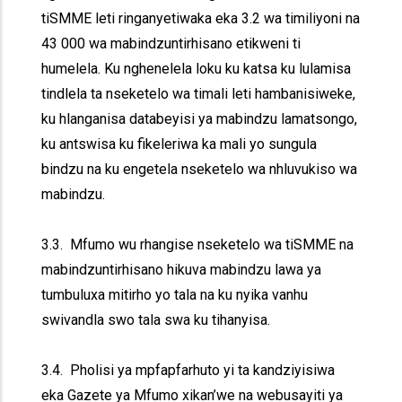
tiSMME leti ringanyetiwaka eka 3.2 wa timiliyoni na
43 000 wa mabindzuntirhisano etikweni ti
humelela. Ku nghenelela loku ku katsa ku lulamisa
tindlela ta nseketelo wa timali leti hambanisiweke,
ku hlanganisa databeyisi ya mabindzu lamatsongo,
ku antswisa ku fikeleriwa ka mali yo sungula
bindzu na ku engetela nseketelo wa nhluvukiso wa
mabindzu.
3.3. Mfumo wu rhangise nseketelo wa tiSMME na
mabindzuntirhisano hikuva mabindzu lawa ya
tumbuluxa mitirho yo tala na ku nyika vanhu
swivandla swo tala swa ku tihanyisa.
3.4. Pholisi ya mpfapfarhuto yi ta kandziyisiwa
eka Gazete ya Mfumo xikan’we na webusayiti ya