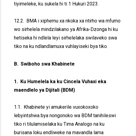
tiyimeleke, ku sukela hi ti 1 Hukuri 2023.
12.2. BMA i xiphemu xa nkoka xa ntirho wa mfumo
wo sirhelela mindzilakano ya Afrika-Dzonga hi ku
hetiseka hi ndlela leyi sirhelelaka swilaveko swa
tiko na ku ndlandlamuxa vuhlayiseki bya tiko.
B. Swiboho swa Khabinete
1. Ku Humelela ka ku Cincela Vuhaxi eka
maendlelo ya Dijitali (BDM)
1.1. Khabinete yi amukerile vuxokoxoko
lebyintshwa bya nongonoko wa BDM tanihileswi
tiko ri tilulamiselaka ku Tima Analogo na ku
burisana loku endliweke na mavandla lama