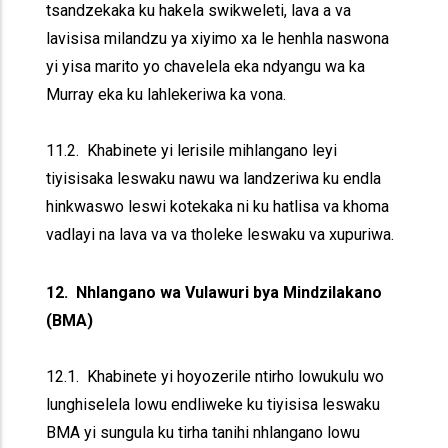
tsandzekaka ku hakela swikweleti, lava a va
lavisisa milandzu ya xiyimo xa le henhla naswona
yi yisa marito yo chavelela eka ndyangu wa ka
Murray eka ku lahlekeriwa ka vona.
11.2. Khabinete yi lerisile mihlangano leyi
tiyisisaka leswaku nawu wa landzeriwa ku endla
hinkwaswo leswi kotekaka ni ku hatlisa va khoma
vadlayi na lava va va tholeke leswaku va xupuriwa.
12. Nhlangano wa Vulawuri bya Mindzilakano
(BMA)
12.1. Khabinete yi hoyozerile ntirho lowukulu wo
lunghiselela lowu endliweke ku tiyisisa leswaku
BMA yi sungula ku tirha tanihi nhlangano lowu