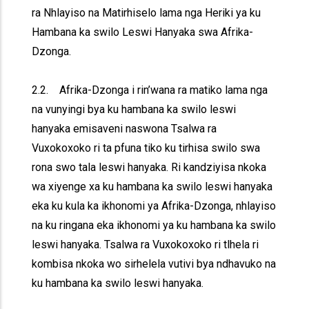
ra Nhlayiso na Matirhiselo lama nga Heriki ya ku
Hambana ka swilo Leswi Hanyaka swa Afrika-
Dzonga.
2.2. Afrika-Dzonga i rin’wana ra matiko lama nga
na vunyingi bya ku hambana ka swilo leswi
hanyaka emisaveni naswona Tsalwa ra
Vuxokoxoko ri ta pfuna tiko ku tirhisa swilo swa
rona swo tala leswi hanyaka. Ri kandziyisa nkoka
wa xiyenge xa ku hambana ka swilo leswi hanyaka
eka ku kula ka ikhonomi ya Afrika-Dzonga, nhlayiso
na ku ringana eka ikhonomi ya ku hambana ka swilo
leswi hanyaka. Tsalwa ra Vuxokoxoko ri tlhela ri
kombisa nkoka wo sirhelela vutivi bya ndhavuko na
ku hambana ka swilo leswi hanyaka.