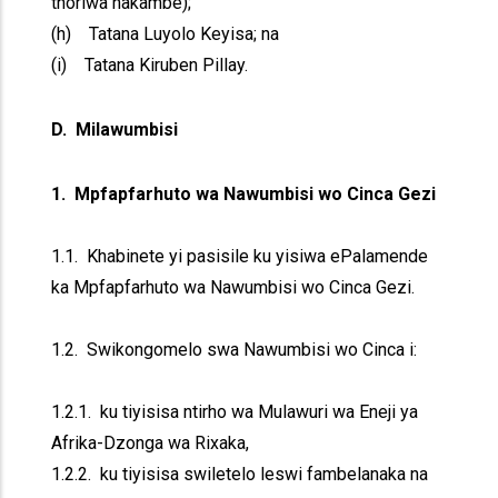
thoriwa nakambe);
(h) Tatana Luyolo Keyisa; na
(i) Tatana Kiruben Pillay.
D. Milawumbisi
1. Mpfapfarhuto wa Nawumbisi wo Cinca Gezi
1.1. Khabinete yi pasisile ku yisiwa ePalamende
ka Mpfapfarhuto wa Nawumbisi wo Cinca Gezi.
1.2. Swikongomelo swa Nawumbisi wo Cinca i:
1.2.1. ku tiyisisa ntirho wa Mulawuri wa Eneji ya
Afrika-Dzonga wa Rixaka,
1.2.2. ku tiyisisa swiletelo leswi fambelanaka na