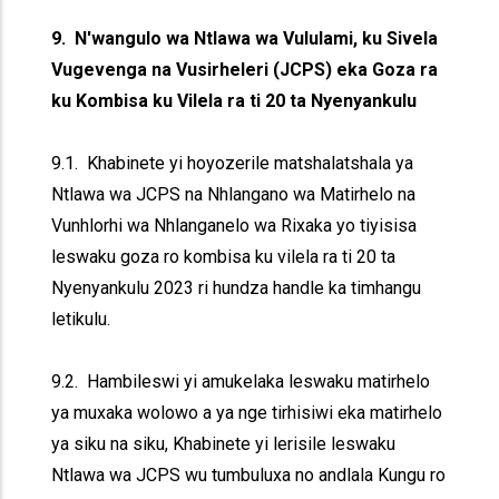
9. N'wangulo wa Ntlawa wa Vululami, ku Sivela
Vugevenga na Vusirheleri (JCPS) eka Goza ra
ku Kombisa ku Vilela ra ti 20 ta Nyenyankulu
9.1. Khabinete yi hoyozerile matshalatshala ya
Ntlawa wa JCPS na Nhlangano wa Matirhelo na
Vunhlorhi wa Nhlanganelo wa Rixaka yo tiyisisa
leswaku goza ro kombisa ku vilela ra ti 20 ta
Nyenyankulu 2023 ri hundza handle ka timhangu
letikulu.
9.2. Hambileswi yi amukelaka leswaku matirhelo
ya muxaka wolowo a ya nge tirhisiwi eka matirhelo
ya siku na siku, Khabinete yi lerisile leswaku
Ntlawa wa JCPS wu tumbuluxa no andlala Kungu ro