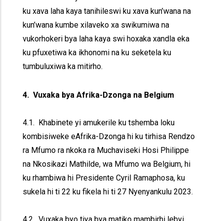
ku xava laha kaya tanihileswi ku xava kun’wana na
kun’wana kumbe xilaveko xa swikumiwa na
vukorhokeri bya laha kaya swi hoxaka xandla eka
ku pfuxetiwa ka ikhonomi na ku seketela ku
tumbuluxiwa ka mitirho.
4. Vuxaka bya Afrika-Dzonga na Belgium
4.1. Khabinete yi amukerile ku tshemba loku
kombisiweke eAfrika-Dzonga hi ku tirhisa Rendzo
ra Mfumo ra nkoka ra Muchaviseki Hosi Philippe
na Nkosikazi Mathilde, wa Mfumo wa Belgium, hi
ku rhambiwa hi Presidente Cyril Ramaphosa, ku
sukela hi ti 22 ku fikela hi ti 27 Nyenyankulu 2023.
4.2. Vuxaka byo tiya bya matiko mambirhi lebyi