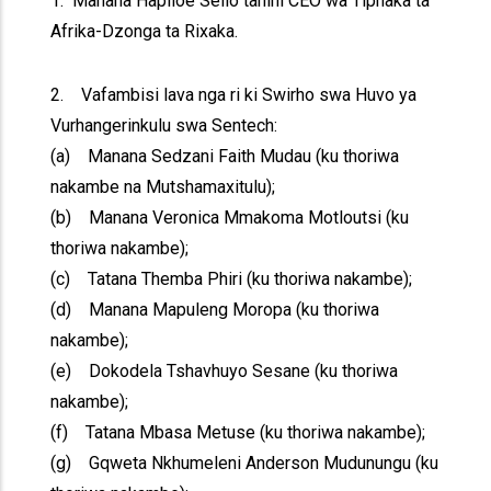
1. Manana Hapiloe Sello tanihi CEO wa Tiphaka ta
Afrika-Dzonga ta Rixaka.
2. Vafambisi lava nga ri ki Swirho swa Huvo ya
Vurhangerinkulu swa Sentech:
(a) Manana Sedzani Faith Mudau (ku thoriwa
nakambe na Mutshamaxitulu);
(b) Manana Veronica Mmakoma Motloutsi (ku
thoriwa nakambe);
(c) Tatana Themba Phiri (ku thoriwa nakambe);
(d) Manana Mapuleng Moropa (ku thoriwa
nakambe);
(e) Dokodela Tshavhuyo Sesane (ku thoriwa
nakambe);
(f) Tatana Mbasa Metuse (ku thoriwa nakambe);
(g) Gqweta Nkhumeleni Anderson Mudunungu (ku