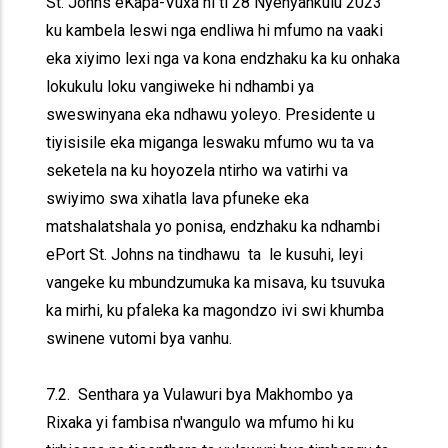
St. Johns eKapa-Vuxa hi ti 28 Nyenyankulu 2023
ku kambela leswi nga endliwa hi mfumo na vaaki
eka xiyimo lexi nga va kona endzhaku ka ku onhaka
lokukulu loku vangiweke hi ndhambi ya
sweswinyana eka ndhawu yoleyo. Presidente u
tiyisisile eka miganga leswaku mfumo wu ta va
seketela na ku hoyozela ntirho wa vatirhi va
swiyimo swa xihatla lava pfuneke eka
matshalatshala yo ponisa, endzhaku ka ndhambi
ePort St. Johns na tindhawu ta le kusuhi, leyi
vangeke ku mbundzumuka ka misava, ku tsuvuka
ka mirhi, ku pfaleka ka magondzo ivi swi khumba
swinene vutomi bya vanhu.
7.2. Senthara ya Vulawuri bya Makhombo ya
Rixaka yi fambisa n'wangulo wa mfumo hi ku