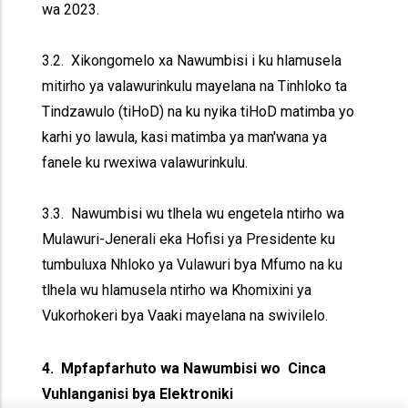
wa 2023.
3.2. Xikongomelo xa Nawumbisi i ku hlamusela
mitirho ya valawurinkulu mayelana na Tinhloko ta
Tindzawulo (tiHoD) na ku nyika tiHoD matimba yo
karhi yo lawula, kasi matimba ya man'wana ya
fanele ku rwexiwa valawurinkulu.
3.3. Nawumbisi wu tlhela wu engetela ntirho wa
Mulawuri-Jenerali eka Hofisi ya Presidente ku
tumbuluxa Nhloko ya Vulawuri bya Mfumo na ku
tlhela wu hlamusela ntirho wa Khomixini ya
Vukorhokeri bya Vaaki mayelana na swivilelo.
4. Mpfapfarhuto wa Nawumbisi wo Cinca
Vuhlanganisi bya Elektroniki
x