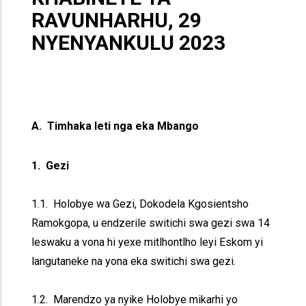
RAVUNHARHU, 29
NYENYANKULU 2023
A. Timhaka leti nga eka Mbango
1. Gezi
1.1. Holobye wa Gezi, Dokodela Kgosientsho
Ramokgopa, u endzerile switichi swa gezi swa 14
leswaku a vona hi yexe mitlhontlho leyi Eskom yi
langutaneke na yona eka switichi swa gezi.
1.2. Marendzo ya nyike Holobye mikarhi yo