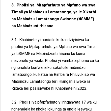
3. Pholisi ya Mfapfarhuto ya Mpfuno wa swa
Timali ya Mabindzu Lamatsongo, ya le Xikarhi
na Mabindzu Lamatsongo Swinene (tiSMME)
na Mabindzuntirhisano
3.1. Khabinete yi pasisile ku kandziyisiwa ka
pholisi ya Mpfapfarhuto ya Mpfuno wa swa Timali
ya tiSMME na Mabindzuntirhisano ku kuma
mavonelo ya vaaki. Pholisi yi vumba xiphemu xa ku
nghenelela kun’wana ku seketela mabindzu
lamatsongo, ku katsa na Rimba ra Nhluvukiso wa
Mabindzu Lamatsongo leri Hlanganisiweke ra
Rixaka leri pasisiweke hi Khabinete hi 2022.
3.2. Pholisi ya pfapfarhuto yi ringanyeta 17 wa ku
nghenelela ka nkoka loku nga ta endla leswaku